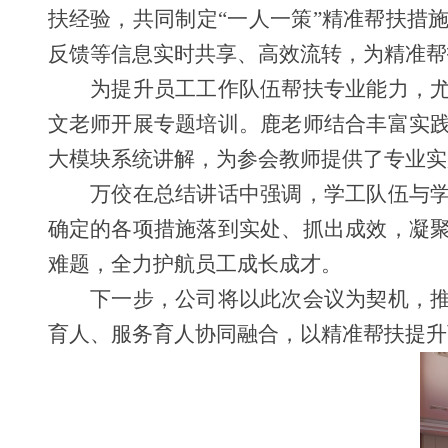
扶经验，共同制定“一人一策”精准帮扶措
反馈等信息实时共享、高效流转，为精准帮
为提升员工工作队伍帮扶专业能力，
文老师开展专题培训。鹿老师结合丰富实
大模块系统讲解，为参会教师提供了专业
万佼在总结讲话中强调，学工队伍与
确定的各项措施落到实处、抓出成效，凝
难题，全力护航员工成长成才。
下一步，公司将以此次会议为契机，
育人、服务育人协同融合，以精准帮扶提升